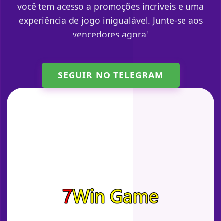
você tem acesso a promoções incríveis e uma
experiência de jogo inigualável. Junte-se aos
vencedores agora!
SEGUIR NO TELEGRAM