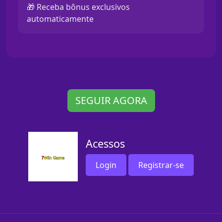
🎁 Receba bônus exclusivos
automaticamente
SEGUIR AGORA
Acessos
Login
Registrar-se