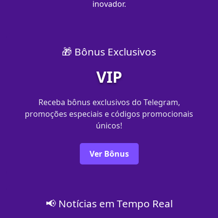
inovador.
🎁 Bônus Exclusivos
VIP
Receba bônus exclusivos do Telegram,
promoções especiais e códigos promocionais
únicos!
Ver Bônus
📢 Notícias em Tempo Real