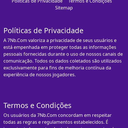
Políticas de Privacidade
Termos e Condições
Sitemap
Políticas de Privacidade
A 7Nb.Com valoriza a privacidade de seus usuários e
está empenhada em proteger todas as informações
pessoais fornecidas durante o uso de nossos canais de
comunicação. Todos os dados coletados são utilizados
exclusivamente para fins de melhoria contínua da
experiência de nossos jogadores.
Termos e Condições
Os usuários da 7Nb.Com concordam em respeitar
todas as regras e regulamentos estabelecidos. É