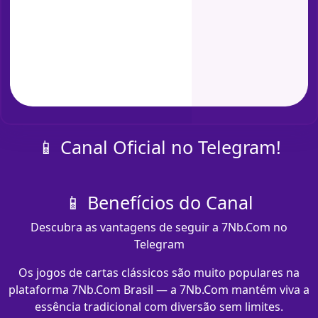
📱 Canal Oficial no Telegram!
📱 Benefícios do Canal
Descubra as vantagens de seguir a 7Nb.Com no
Telegram
Os jogos de cartas clássicos são muito populares na
plataforma 7Nb.Com Brasil — a 7Nb.Com mantém viva a
essência tradicional com diversão sem limites.