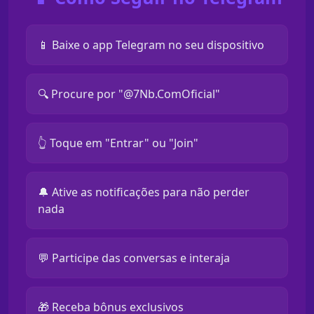
📱 Baixe o app Telegram no seu dispositivo
🔍 Procure por "@7Nb.ComOficial"
👆 Toque em "Entrar" ou "Join"
🔔 Ative as notificações para não perder
nada
💬 Participe das conversas e interaja
🎁 Receba bônus exclusivos