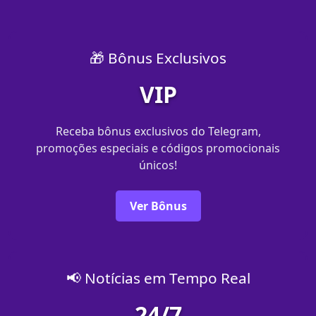
🎁 Bônus Exclusivos
VIP
Receba bônus exclusivos do Telegram,
promoções especiais e códigos promocionais
únicos!
Ver Bônus
📢 Notícias em Tempo Real
24/7