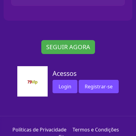
SEGUIR AGORA
Acessos
Login
Registrar-se
Políticas de Privacidade
Termos e Condições