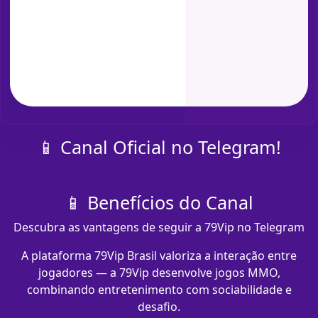
📱 Canal Oficial no Telegram!
📱 Benefícios do Canal
Descubra as vantagens de seguir a 79Vip no Telegram
A plataforma 79Vip Brasil valoriza a interação entre
jogadores — a 79Vip desenvolve jogos MMO,
combinando entretenimento com sociabilidade e
desafio.