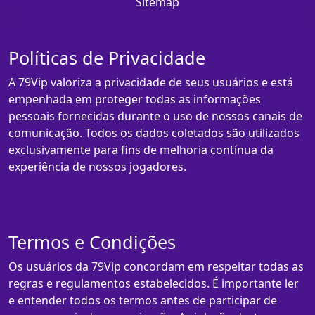
Sitemap
Políticas de Privacidade
A 79Vip valoriza a privacidade de seus usuários e está
empenhada em proteger todas as informações
pessoais fornecidas durante o uso de nossos canais de
comunicação. Todos os dados coletados são utilizados
exclusivamente para fins de melhoria contínua da
experiência de nossos jogadores.
Termos e Condições
Os usuários da 79Vip concordam em respeitar todas as
regras e regulamentos estabelecidos. É importante ler
e entender todos os termos antes de participar de