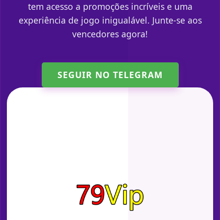
tem acesso a promoções incríveis e uma
experiência de jogo inigualável. Junte-se aos
vencedores agora!
SEGUIR NO TELEGRAM