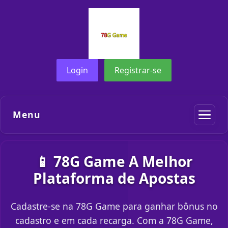
Login
Registrar-se
Menu
📱 78G Game A Melhor
Plataforma de Apostas
Cadastre-se na 78G Game para ganhar bônus no
cadastro e em cada recarga. Com a 78G Game,