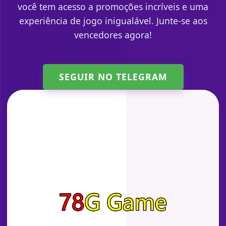
você tem acesso a promoções incríveis e uma
experiência de jogo inigualável. Junte-se aos
vencedores agora!
SEGUIR NO TELEGRAM