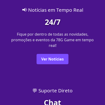
📢 Notícias em Tempo Real
24/7
Fique por dentro de todas as novidades,
promoções e eventos da 78G Game em tempo
real!
Ver Notícias
💬 Suporte Direto
Chat