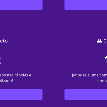
reto
👥 
t
espostas rápidas e
Junte-se a uma com
lizado!
compa
e