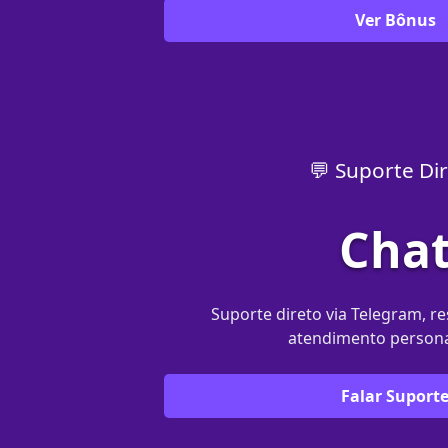
Ver Bônus
💬 Suporte Di
Cha
Suporte direto via Telegram, r
atendimento persona
Falar Suport