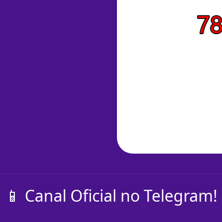
📱 Canal Oficial no Telegram!