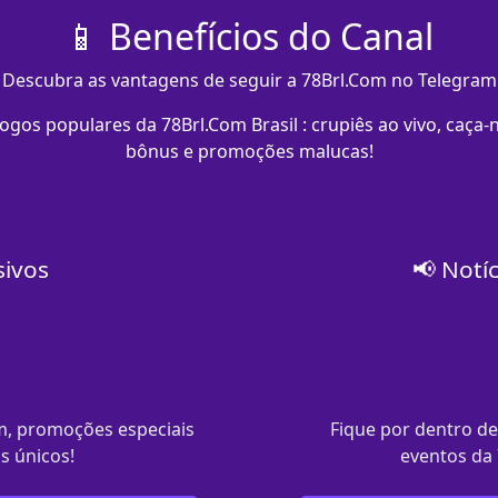
📱 Benefícios do Canal
Descubra as vantagens de seguir a 78Brl.Com no Telegram
jogos populares da 78Brl.Com Brasil : crupiês ao vivo, caça
bônus e promoções malucas!
sivos
📢 Notí
m, promoções especiais
Fique por dentro d
s únicos!
eventos da