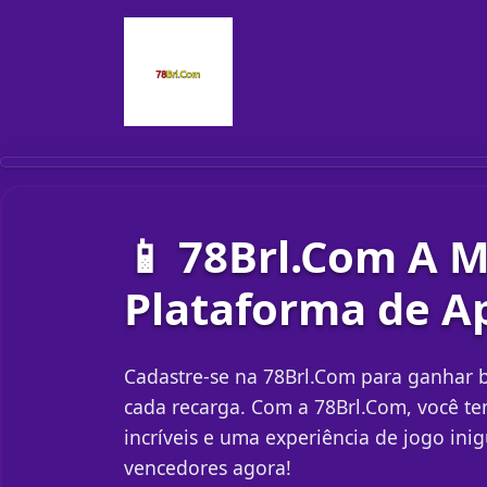
📱 78Brl.Com A 
Plataforma de A
Cadastre-se na 78Brl.Com para ganhar 
cada recarga. Com a 78Brl.Com, você t
incríveis e uma experiência de jogo inig
vencedores agora!