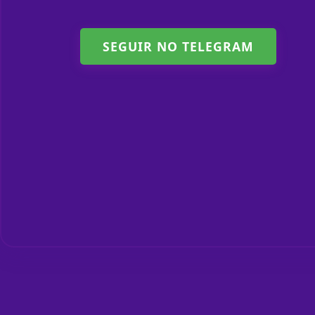
SEGUIR NO TELEGRAM