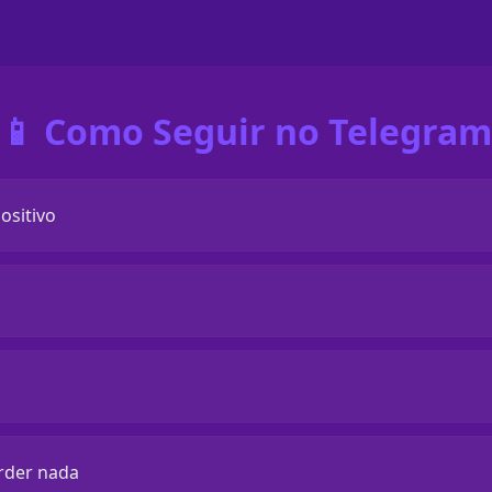
📱 Como Seguir no Telegram
ositivo
erder nada