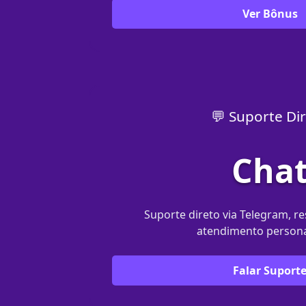
Ver Bônus
💬 Suporte Di
Cha
Suporte direto via Telegram, r
atendimento persona
Falar Suport