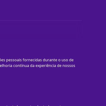
ões pessoais fornecidas durante o uso de
elhoria contínua da experiência de nossos