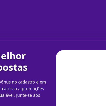
Melhor
postas
bônus no cadastro e em
em acesso a promoções
ualável. Junte-se aos