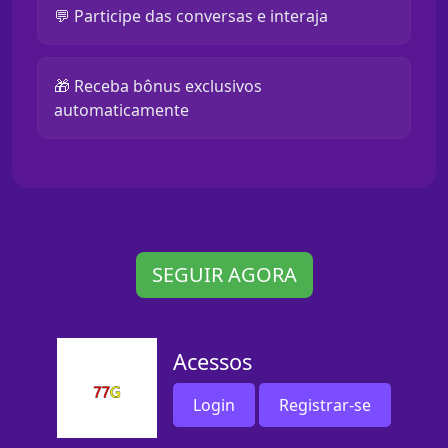
💬 Participe das conversas e interaja
🎁 Receba bônus exclusivos
automaticamente
SEGUIR AGORA
Acessos
Login
Registrar-se