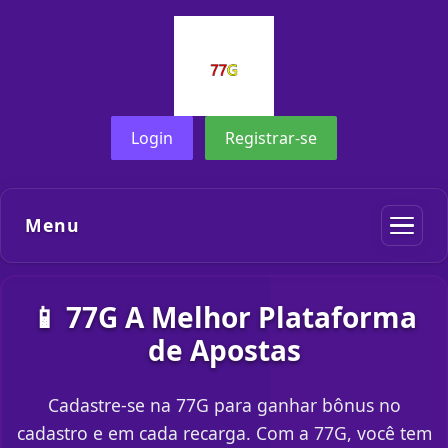
Login
Registrar-se
Menu
📱 77G A Melhor Plataforma
de Apostas
Cadastre-se na 77G para ganhar bônus no
cadastro e em cada recarga. Com a 77G, você tem