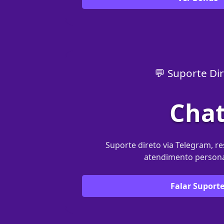
💬 Suporte Di
Cha
Suporte direto via Telegram, r
atendimento persona
Falar Suport