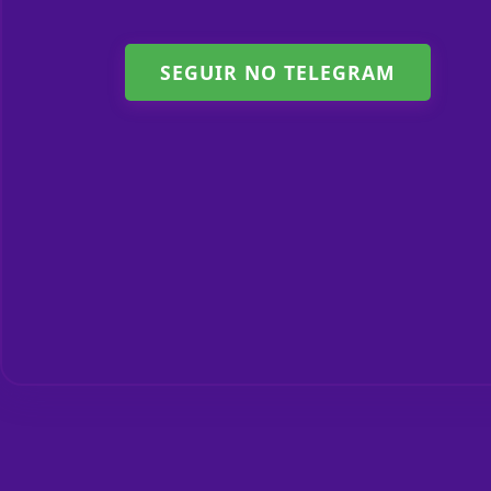
SEGUIR NO TELEGRAM