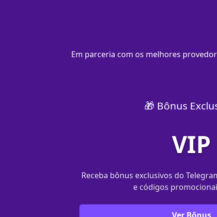
Em parceria com os melhores provedores,
🎁 Bônus Exclu
VIP
Receba bônus exclusivos do Telegra
e códigos promocionai
Ver Bônus