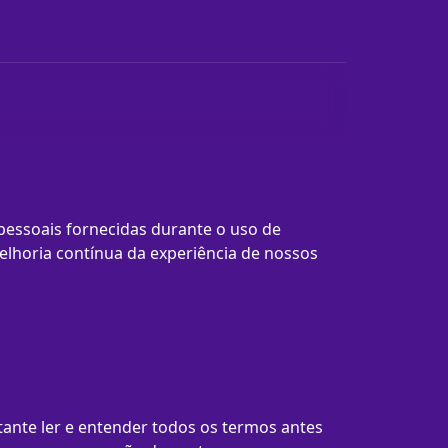
pessoais fornecidas durante o uso de
elhoria contínua da experiência de nossos
ante ler e entender todos os termos antes