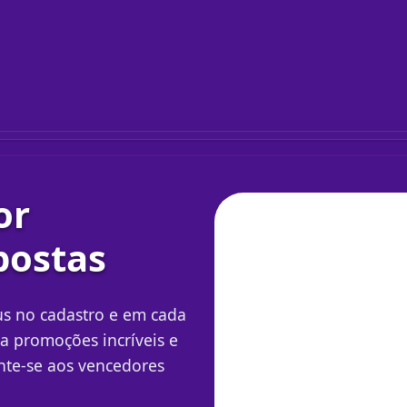
or
postas
us no cadastro e em cada
a promoções incríveis e
unte-se aos vencedores