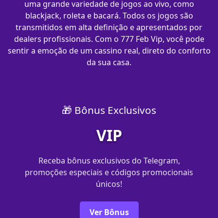
uma grande variedade de jogos ao vivo, como
blackjack, roleta e bacará. Todos os jogos são
transmitidos em alta definição e apresentados por
dealers profissionais. Com o 777 Feb Vip, você pode
sentir a emoção de um cassino real, direto do conforto
da sua casa.
🎁 Bônus Exclusivos
VIP
Receba bônus exclusivos do Telegram,
promoções especiais e códigos promocionais
únicos!
Ver Bônus