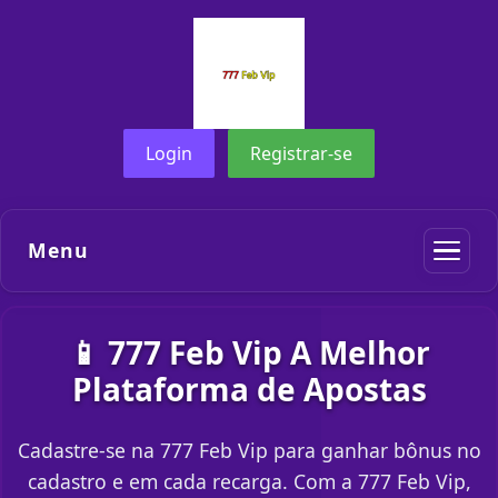
Login
Registrar-se
Menu
📱 777 Feb Vip A Melhor
Plataforma de Apostas
Cadastre-se na 777 Feb Vip para ganhar bônus no
cadastro e em cada recarga. Com a 777 Feb Vip,