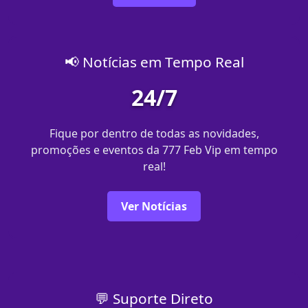
📢 Notícias em Tempo Real
24/7
Fique por dentro de todas as novidades,
promoções e eventos da 777 Feb Vip em tempo
real!
Ver Notícias
💬 Suporte Direto