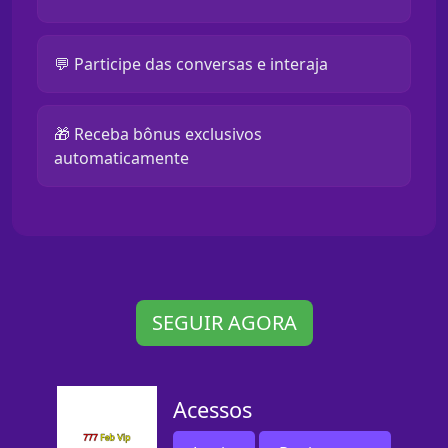
💬 Participe das conversas e interaja
🎁 Receba bônus exclusivos
automaticamente
SEGUIR AGORA
Acessos