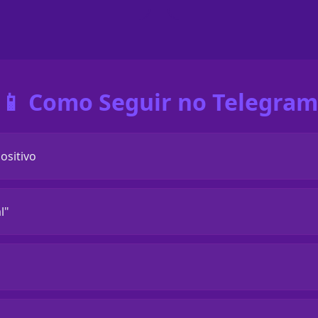
📱 Como Seguir no Telegram
ositivo
l"