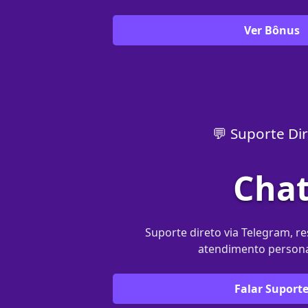
Ver Bônus
💬 Suporte Di
Cha
Suporte direto via Telegram, r
atendimento persona
Falar Suport