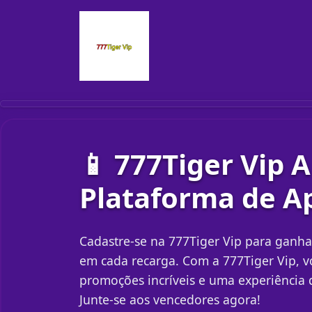
📱 777Tiger Vip 
Plataforma de A
Cadastre-se na 777Tiger Vip para ganha
em cada recarga. Com a 777Tiger Vip, v
promoções incríveis e uma experiência d
Junte-se aos vencedores agora!