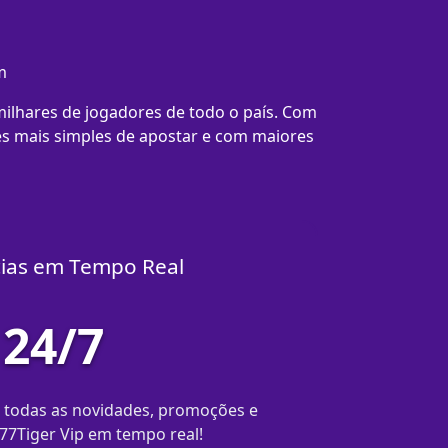
m
 milhares de jogadores de todo o país. Com
des mais simples de apostar e com maiores
cias em Tempo Real
24/7
e todas as novidades, promoções e
77Tiger Vip em tempo real!