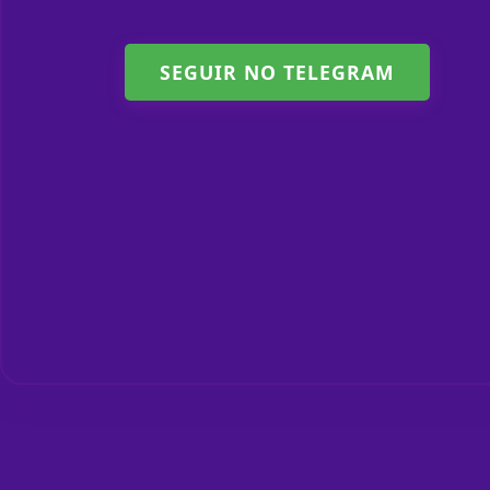
SEGUIR NO TELEGRAM