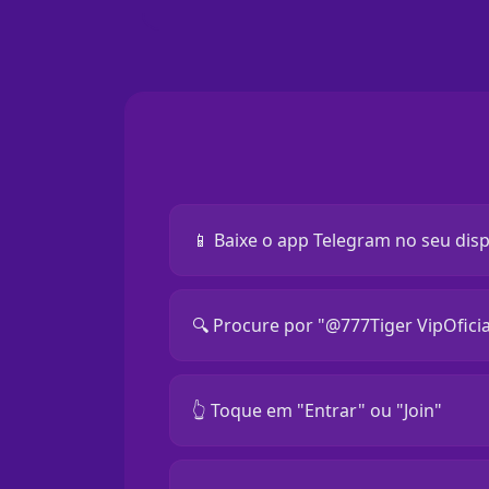
📱 Baixe o app Telegram no seu disp
🔍 Procure por "@777Tiger VipOficia
👆 Toque em "Entrar" ou "Join"