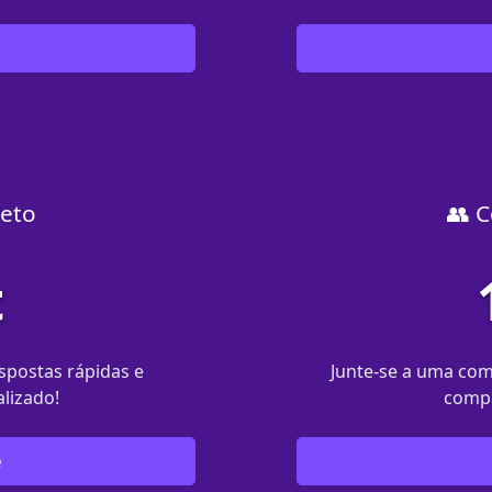
reto
👥 
t
espostas rápidas e
Junte-se a uma com
lizado!
compa
e