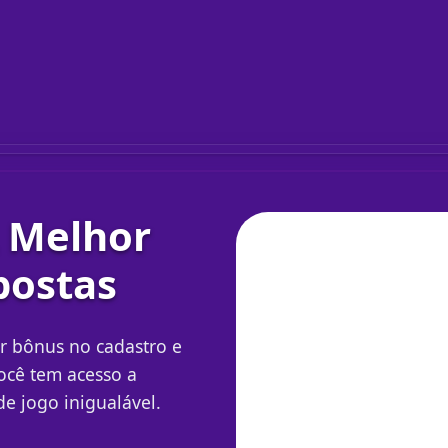
A Melhor
postas
r bônus no cadastro e
ocê tem acesso a
e jogo inigualável.