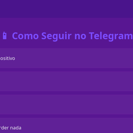
📱 Como Seguir no Telegram
ositivo
erder nada