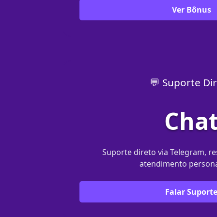
Ver Bônus
💬 Suporte Di
Cha
Suporte direto via Telegram, r
atendimento persona
Falar Suport