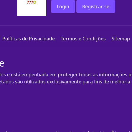
Login
Registrar-se
Políticas de Privacidade
Termos e Condições
Sitemap
de
rios e está empenhada em proteger todas as informações p
tados são utilizados exclusivamente para fins de melhoria