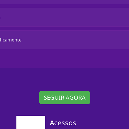
a
aticamente
SEGUIR AGORA
Acessos