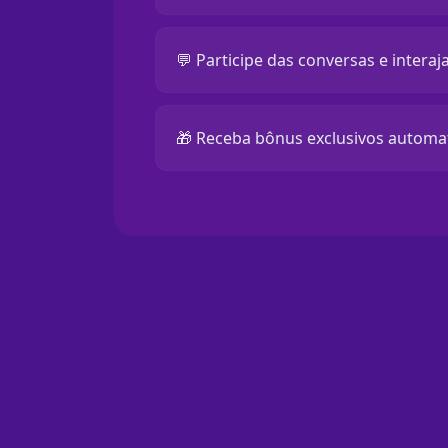
💬 Participe das conversas e interaj
🎁 Receba bônus exclusivos autom