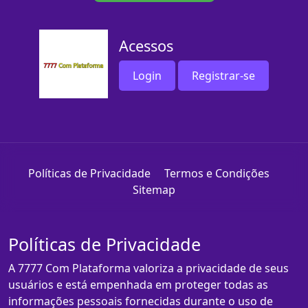
Acessos
Login
Registrar-se
Políticas de Privacidade
Termos e Condições
Sitemap
Políticas de Privacidade
A 7777 Com Plataforma valoriza a privacidade de seus
usuários e está empenhada em proteger todas as
informações pessoais fornecidas durante o uso de