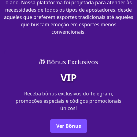
o ano. Nossa plataforma foi projetada para atender às
necessidades de todos os tipos de apostadores, desde
aqueles que preferem esportes tradicionais até aqueles
que buscam emoção em esportes menos
convencionais.
🎁 Bônus Exclusivos
VIP
Receba bônus exclusivos do Telegram,
promoções especiais e códigos promocionais
únicos!
Ver Bônus