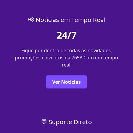
📢 Notícias em Tempo Real
24/7
Fique por dentro de todas as novidades,
promoções e eventos da 765A.Com em tempo
real!
Ver Notícias
💬 Suporte Direto