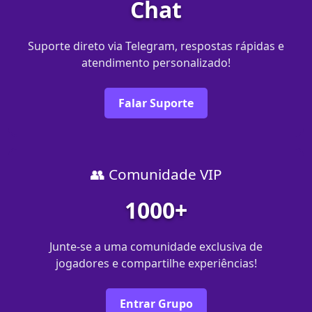
Chat
Suporte direto via Telegram, respostas rápidas e
atendimento personalizado!
Falar Suporte
👥 Comunidade VIP
1000+
Junte-se a uma comunidade exclusiva de
jogadores e compartilhe experiências!
Entrar Grupo