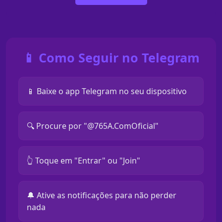
📱 Como Seguir no Telegram
📱 Baixe o app Telegram no seu dispositivo
🔍 Procure por "@765A.ComOficial"
👆 Toque em "Entrar" ou "Join"
🔔 Ative as notificações para não perder
nada