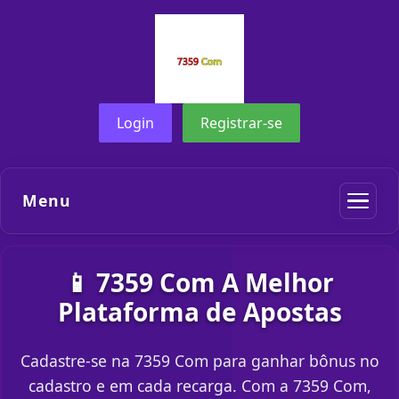
Login
Registrar-se
Menu
📱 7359 Com A Melhor
Plataforma de Apostas
Cadastre-se na 7359 Com para ganhar bônus no
cadastro e em cada recarga. Com a 7359 Com,