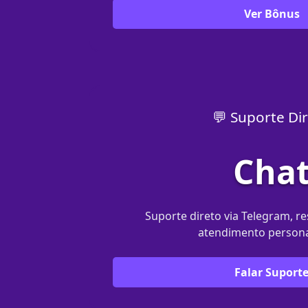
Ver Bônus
💬 Suporte Di
Cha
Suporte direto via Telegram, r
atendimento persona
Falar Suport