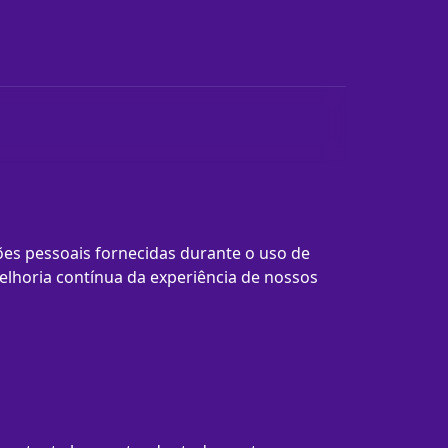
es pessoais fornecidas durante o uso de
elhoria contínua da experiência de nossos