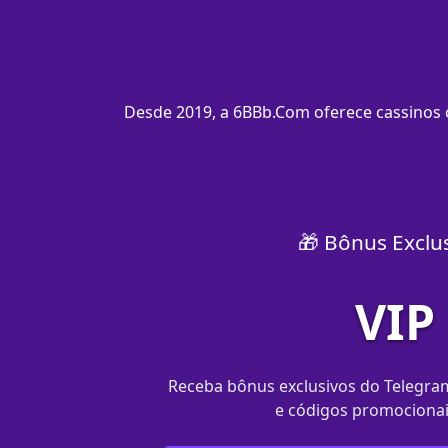
Desde 2019, a 6BBb.Com oferece cassinos o
🎁 Bônus Exclu
VIP
Receba bônus exclusivos do Telegra
e códigos promocionai