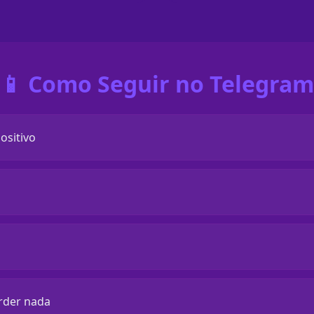
📱 Como Seguir no Telegram
ositivo
erder nada