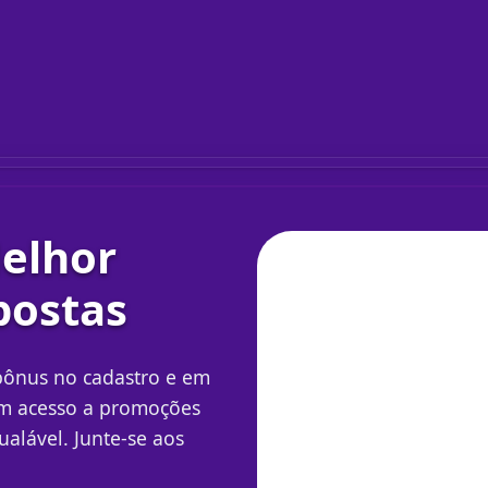
elhor
postas
bônus no cadastro e em
em acesso a promoções
ualável. Junte-se aos