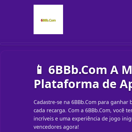
📱 6BBb.Com A M
Plataforma de A
Cadastre-se na 6BBb.Com para ganhar 
cada recarga. Com a 6BBb.Com, você t
incríveis e uma experiência de jogo inig
vencedores agora!