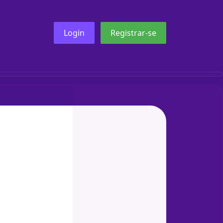
Login
Registrar-se