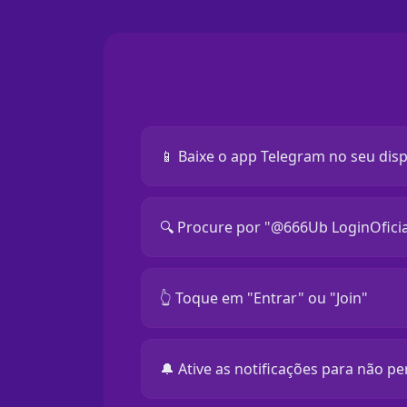
📱 Baixe o app Telegram no seu disp
🔍 Procure por "@666Ub LoginOficia
👆 Toque em "Entrar" ou "Join"
🔔 Ative as notificações para não p