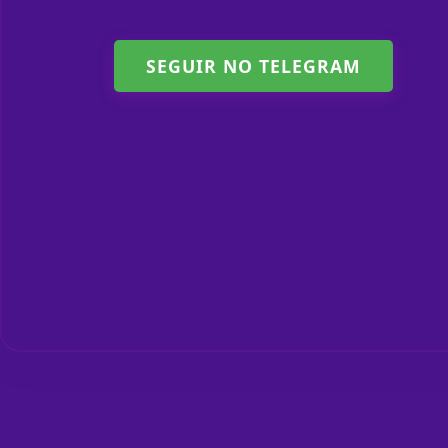
SEGUIR NO TELEGRAM