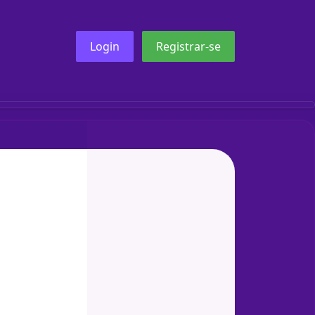
Login
Registrar-se