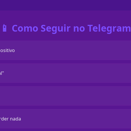
📱 Como Seguir no Telegram
ositivo
l"
erder nada