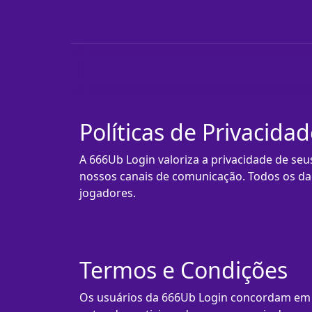
Políticas de Privacida
A 666Ub Login valoriza a privacidade de se
nossos canais de comunicação. Todos os dad
jogadores.
Termos e Condições
Os usuários da 666Ub Login concordam em r