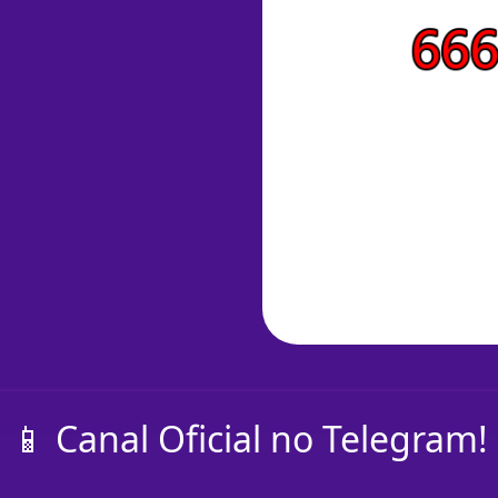
📱 Canal Oficial no Telegram!