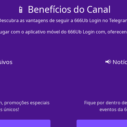
📱 Benefícios do Canal
Descubra as vantagens de seguir a 666Ub Login no Telegra
ugar com o aplicativo móvel do 666Ub Login com​, oferecend
sivos
📢 Notí
m, promoções especiais
Fique por dentro d
s únicos!
eventos da 