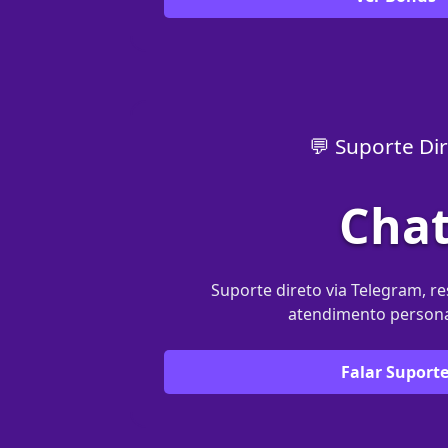
💬 Suporte Di
Cha
Suporte direto via Telegram, r
atendimento persona
Falar Suport