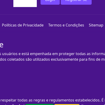
Políticas de Privacidade
Termos e Condições
Sitemap
de
us usuários e está empenhada em proteger todas as inform
os coletados são utilizados exclusivamente para fins de m
espeitar todas as regras e regulamentos estabelecidos. É 