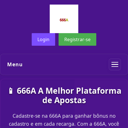
Login
Registrar-se
Menu
📱 666A A Melhor Plataforma
de Apostas
Cadastre-se na 666A para ganhar bônus no
cadastro e em cada recarga. Com a 666A, você