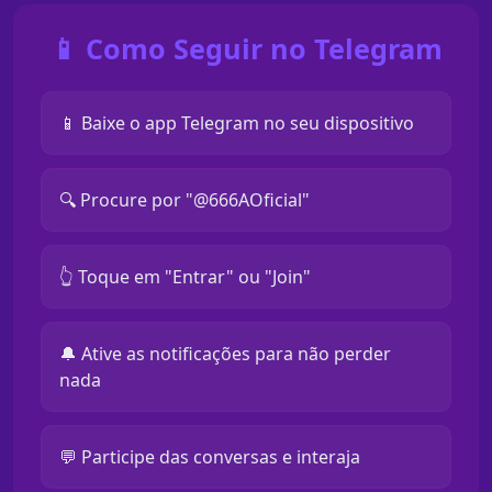
📱 Como Seguir no Telegram
📱 Baixe o app Telegram no seu dispositivo
🔍 Procure por "@666AOficial"
👆 Toque em "Entrar" ou "Join"
🔔 Ative as notificações para não perder
nada
💬 Participe das conversas e interaja