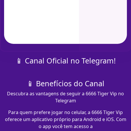
📱 Canal Oficial no Telegram!
📱 Benefícios do Canal
Descubra as vantagens de seguir a 6666 Tiger Vip no
Telegram
Para quem prefere jogar no celular, a 6666 Tiger Vip
oferece um aplicativo próprio para Android e iOS. Com
o app você tem acesso a