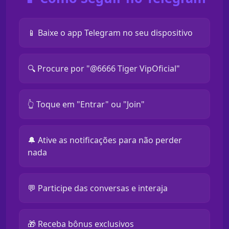
📱 Baixe o app Telegram no seu dispositivo
🔍 Procure por "@6666 Tiger VipOficial"
👆 Toque em "Entrar" ou "Join"
🔔 Ative as notificações para não perder
nada
💬 Participe das conversas e interaja
🎁 Receba bônus exclusivos