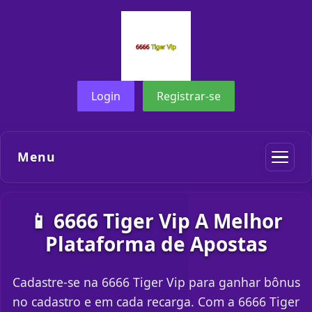
Login
Registrar-se
Menu
📱 6666 Tiger Vip A Melhor
Plataforma de Apostas
Cadastre-se na 6666 Tiger Vip para ganhar bônus
no cadastro e em cada recarga. Com a 6666 Tiger