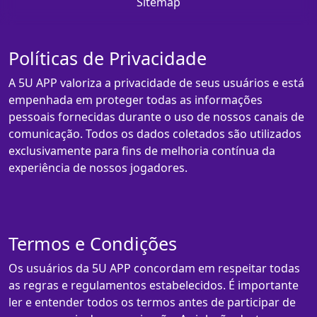
Sitemap
Políticas de Privacidade
A 5U APP valoriza a privacidade de seus usuários e está
empenhada em proteger todas as informações
pessoais fornecidas durante o uso de nossos canais de
comunicação. Todos os dados coletados são utilizados
exclusivamente para fins de melhoria contínua da
experiência de nossos jogadores.
Termos e Condições
Os usuários da 5U APP concordam em respeitar todas
as regras e regulamentos estabelecidos. É importante
ler e entender todos os termos antes de participar de