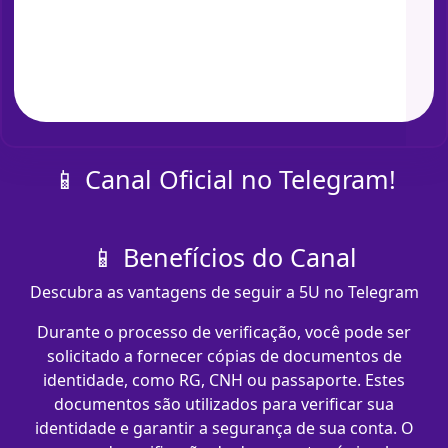
📱 Canal Oficial no Telegram!
📱 Benefícios do Canal
Descubra as vantagens de seguir a 5U no Telegram
Durante o processo de verificação, você pode ser
solicitado a fornecer cópias de documentos de
identidade, como RG, CNH ou passaporte. Estes
documentos são utilizados para verificar sua
identidade e garantir a segurança de sua conta. O