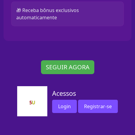
🎁 Receba bônus exclusivos
automaticamente
SEGUIR AGORA
Acessos
Login
Registrar-se