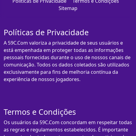
Políticas de Privacidade
Termos e Condições
Sitemap
Políticas de Privacidade
A 59C.Com valoriza a privacidade de seus usuários e
está empenhada em proteger todas as informações
pessoais fornecidas durante o uso de nossos canais de
comunicação. Todos os dados coletados são utilizados
exclusivamente para fins de melhoria contínua da
experiência de nossos jogadores.
Termos e Condições
Os usuários da 59C.Com concordam em respeitar todas
as regras e regulamentos estabelecidos. É importante