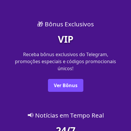
🎁 Bônus Exclusivos
VIP
Receba bônus exclusivos do Telegram,
promoções especiais e códigos promocionais
únicos!
Ver Bônus
📢 Notícias em Tempo Real
24/7