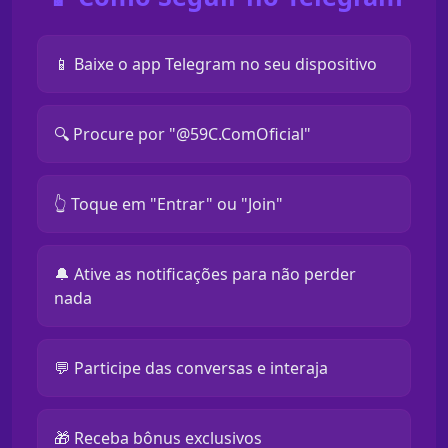
📱 Baixe o app Telegram no seu dispositivo
🔍 Procure por "@59C.ComOficial"
👆 Toque em "Entrar" ou "Join"
🔔 Ative as notificações para não perder
nada
💬 Participe das conversas e interaja
🎁 Receba bônus exclusivos