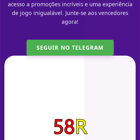
acesso a promoções incríveis e uma experiência
de jogo inigualável. Junte-se aos vencedores
agora!
SEGUIR NO TELEGRAM