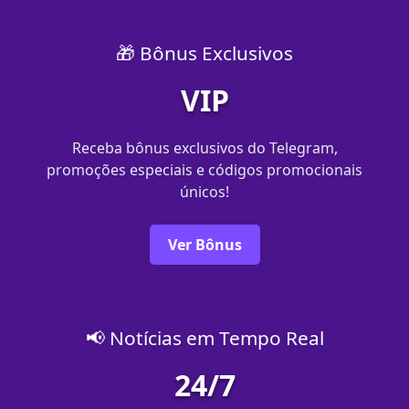
🎁 Bônus Exclusivos
VIP
Receba bônus exclusivos do Telegram,
promoções especiais e códigos promocionais
únicos!
Ver Bônus
📢 Notícias em Tempo Real
24/7