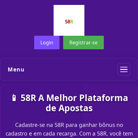
Login
Registrar-se
Menu
📱 58R A Melhor Plataforma
de Apostas
Cadastre-se na 58R para ganhar bônus no
cadastro e em cada recarga. Com a 58R, você tem