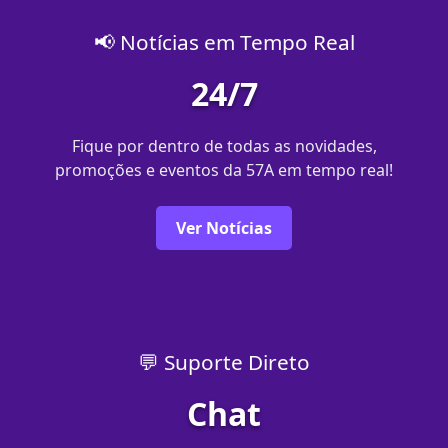
📢 Notícias em Tempo Real
24/7
Fique por dentro de todas as novidades,
promoções e eventos da 57A em tempo real!
Ver Notícias
💬 Suporte Direto
Chat