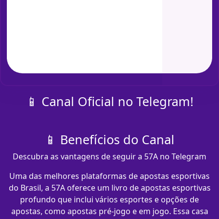
📱 Canal Oficial no Telegram!
📱 Benefícios do Canal
Descubra as vantagens de seguir a 57A no Telegram
Uma das melhores plataformas de apostas esportivas
do Brasil, a 57A oferece um livro de apostas esportivas
profundo que inclui vários esportes e opções de
apostas, como apostas pré-jogo e em jogo. Essa casa