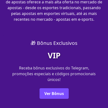
de apostas oferece a mais alta oferta no mercado de
apostas - desde os esportes tradicionais, passando
pelas apostas em esportes virtuais, até as mais
recentes no mercado - apostas em e-sports.
🎁 Bônus Exclusivos
VIP
Receba bônus exclusivos do Telegram,
promoções especiais e códigos promocionais
únicos!
Ver Bônus