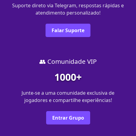
Suporte direto via Telegram, respostas rápidas e
atendimento personalizado!
Falar Suporte
👥 Comunidade VIP
1000+
Junte-se a uma comunidade exclusiva de
jogadores e compartilhe experiências!
Entrar Grupo