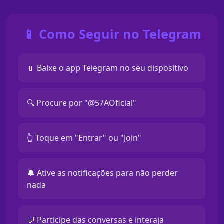
📱 Como Seguir no Telegram
📱 Baixe o app Telegram no seu dispositivo
🔍 Procure por "@57AOficial"
👆 Toque em "Entrar" ou "Join"
🔔 Ative as notificações para não perder
nada
💬 Participe das conversas e interaja