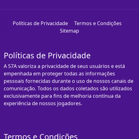
Políticas de Privacidade
Termos e Condições
Sitemap
Políticas de Privacidade
A 57A valoriza a privacidade de seus usuários e está
empenhada em proteger todas as informações
pessoais fornecidas durante o uso de nossos canais de
comunicação. Todos os dados coletados são utilizados
exclusivamente para fins de melhoria contínua da
experiência de nossos jogadores.
Termos e Condições