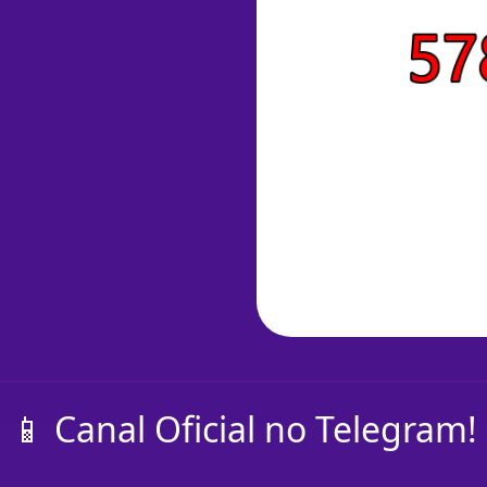
📱 Canal Oficial no Telegram!