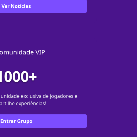
Ver Notícias
Comunidade VIP
1000+
unidade exclusiva de jogadores e
rtilhe experiências!
Entrar Grupo