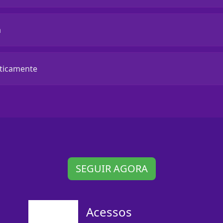
a
aticamente
SEGUIR AGORA
Acessos