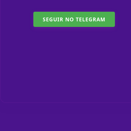
SEGUIR NO TELEGRAM