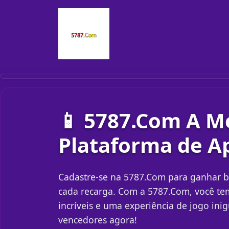
📱 5787.Com A M
Plataforma de A
Cadastre-se na 5787.Com para ganhar 
cada recarga. Com a 5787.Com, você t
incríveis e uma experiência de jogo inig
vencedores agora!