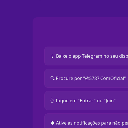
📱 Baixe o app Telegram no seu disp
🔍 Procure por "@5787.ComOficial"
👆 Toque em "Entrar" ou "Join"
🔔 Ative as notificações para não p