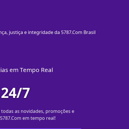
ça, justiça e integridade da 5787.Com Brasil
cias em Tempo Real
24/7
e todas as novidades, promoções e
 5787.Com em tempo real!