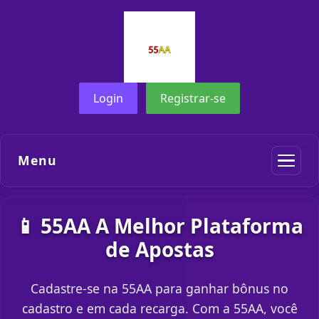
Login
Registrar-se
Menu
📱 55AA A Melhor Plataforma
de Apostas
Cadastre-se na 55AA para ganhar bônus no
cadastro e em cada recarga. Com a 55AA, você