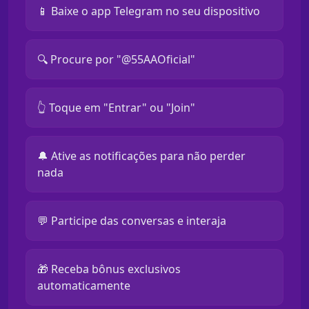
📱 Baixe o app Telegram no seu dispositivo
🔍 Procure por "@55AAOficial"
👆 Toque em "Entrar" ou "Join"
🔔 Ative as notificações para não perder
nada
💬 Participe das conversas e interaja
🎁 Receba bônus exclusivos
automaticamente