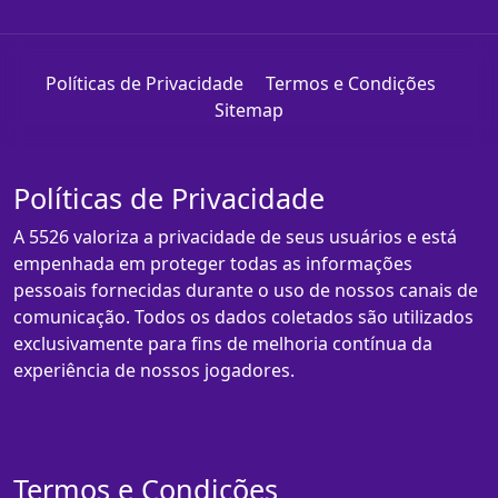
Políticas de Privacidade
Termos e Condições
Sitemap
Políticas de Privacidade
A 5526 valoriza a privacidade de seus usuários e está
empenhada em proteger todas as informações
pessoais fornecidas durante o uso de nossos canais de
comunicação. Todos os dados coletados são utilizados
exclusivamente para fins de melhoria contínua da
experiência de nossos jogadores.
Termos e Condições