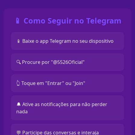
📱 Como Seguir no Telegram
📱 Baixe o app Telegram no seu dispositivo
🔍 Procure por "@5526Oficial"
👆 Toque em "Entrar" ou "Join"
🔔 Ative as notificações para não perder
nada
💬 Participe das conversas e interaja