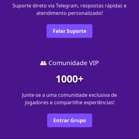
Suporte direto via Telegram, respostas rápidas e
atendimento personalizado!
Falar Suporte
👥 Comunidade VIP
1000+
Junte-se a uma comunidade exclusiva de
jogadores e compartilhe experiências!
Entrar Grupo