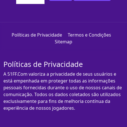
Políticas de Privacidade
Termos e Condições
Sitemap
Políticas de Privacidade
A 51FF.Com valoriza a privacidade de seus usuários e
está empenhada em proteger todas as informações
pessoais fornecidas durante o uso de nossos canais de
comunicação. Todos os dados coletados são utilizados
exclusivamente para fins de melhoria contínua da
experiência de nossos jogadores.