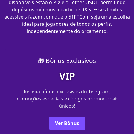
disponíveis estão o PIX e o Tether USDT, permitindo
depósitos mínimos a partir de R$ 5. Esses limites
acessíveis fazem com que o 51FF.Com seja uma escolha
ideal para jogadores de todos os perfis,
independentemente do orçamento.
🎁 Bônus Exclusivos
VIP
Receba bônus exclusivos do Telegram,
promoções especiais e códigos promocionais
únicos!
Ver Bônus