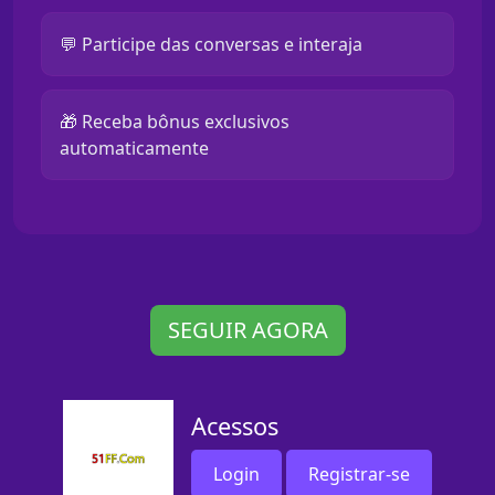
💬 Participe das conversas e interaja
🎁 Receba bônus exclusivos
automaticamente
SEGUIR AGORA
Acessos
Login
Registrar-se