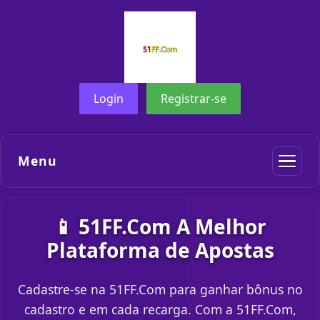
Login
Registrar-se
Menu
📱 51FF.Com A Melhor
Plataforma de Apostas
Cadastre-se na 51FF.Com para ganhar bônus no
cadastro e em cada recarga. Com a 51FF.Com,