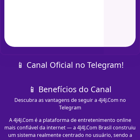
📱 Canal Oficial no Telegram!
📱 Benefícios do Canal
Descubra as vantagens de seguir a 4J4J.Com no
Telegram
A 4J4J.Com é a plataforma de entretenimento online
mais confiável da internet — a 4J4J.Com Brasil construiu
um sistema realmente centrado no usuário, sendo a