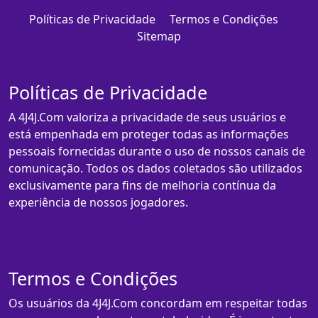
Políticas de Privacidade
Termos e Condições
Sitemap
Políticas de Privacidade
A 4J4J.Com valoriza a privacidade de seus usuários e
está empenhada em proteger todas as informações
pessoais fornecidas durante o uso de nossos canais de
comunicação. Todos os dados coletados são utilizados
exclusivamente para fins de melhoria contínua da
experiência de nossos jogadores.
Termos e Condições
Os usuários da 4J4J.Com concordam em respeitar todas