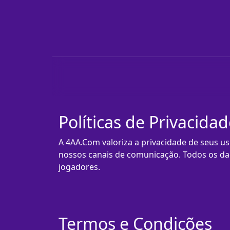
Políticas de Privacida
A 4AA.Com valoriza a privacidade de seus 
nossos canais de comunicação. Todos os dad
jogadores.
Termos e Condições