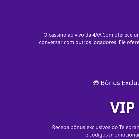
O cassino ao vivo da 4AA.Com oferece um
conversar com outros jogadores. Ele ofere
🎁 Bônus Exclu
VIP
Receba bônus exclusivos do Telegra
e códigos promocionai