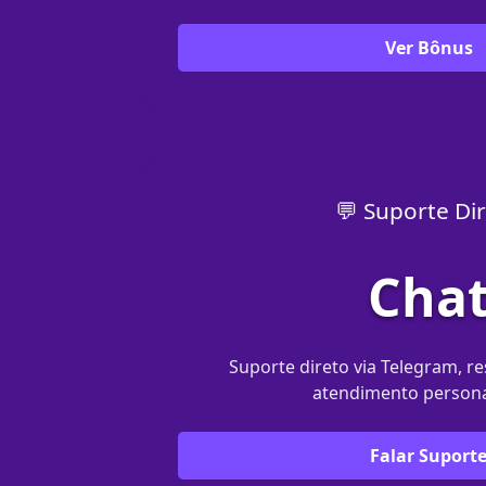
Ver Bônus
💬 Suporte Di
Cha
Suporte direto via Telegram, r
atendimento persona
Falar Suport