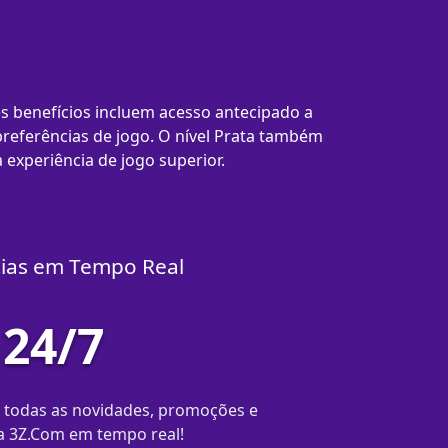
tes benefícios incluem acesso antecipado a
preferências de jogo. O nível Prata também
experiência de jogo superior.
cias em Tempo Real
24/7
e todas as novidades, promoções e
a 3Z.Com em tempo real!