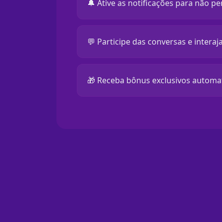
🔔 Ative as notificações para não p
💬 Participe das conversas e interaj
🎁 Receba bônus exclusivos autom