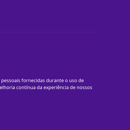
 pessoais fornecidas durante o uso de
elhoria contínua da experiência de nossos