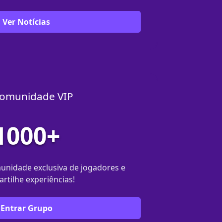
Ver Notícias
Comunidade VIP
1000+
unidade exclusiva de jogadores e
rtilhe experiências!
Entrar Grupo