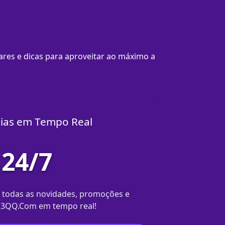
ares e dicas para aproveitar ao máximo a
cias em Tempo Real
24/7
e todas as novidades, promoções e
 3QQ.Com em tempo real!