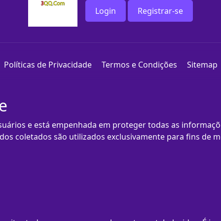
Login
Registrar-se
Políticas de Privacidade
Termos e Condições
Sitemap
de
usuários e está empenhada em proteger todas as informaçõ
os coletados são utilizados exclusivamente para fins de m