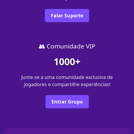
Falar Suporte
👥 Comunidade VIP
1000+
Junte-se a uma comunidade exclusiva de
jogadores e compartilhe experiências!
Entrar Grupo