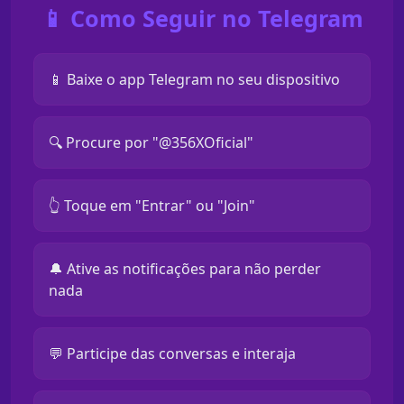
📱 Como Seguir no Telegram
📱 Baixe o app Telegram no seu dispositivo
🔍 Procure por "@356XOficial"
👆 Toque em "Entrar" ou "Join"
🔔 Ative as notificações para não perder
nada
💬 Participe das conversas e interaja