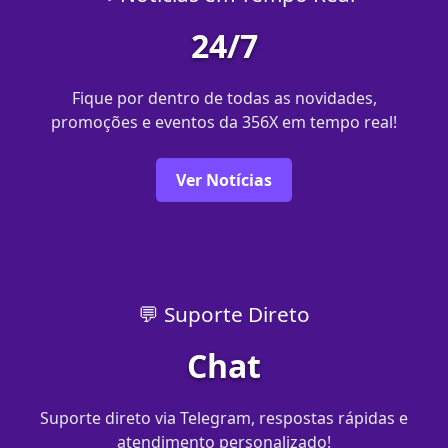
24/7
Fique por dentro de todas as novidades,
promoções e eventos da 356X em tempo real!
Ver Notícias
💬 Suporte Direto
Chat
Suporte direto via Telegram, respostas rápidas e
atendimento personalizado!