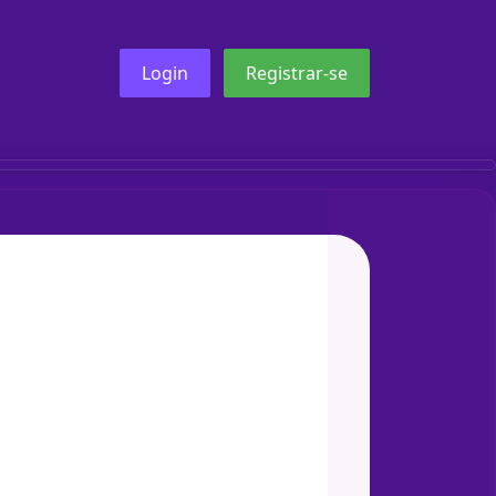
Login
Registrar-se