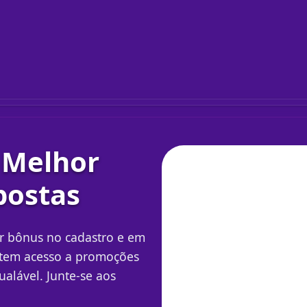
 Melhor
postas
r bônus no cadastro e em
 tem acesso a promoções
ualável. Junte-se aos