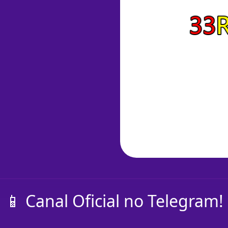
📱 Canal Oficial no Telegram!