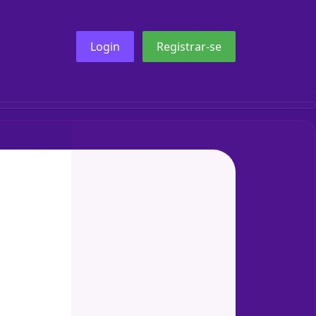
Login
Registrar-se