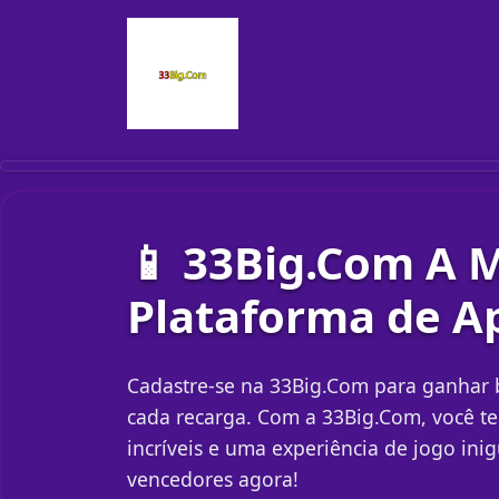
📱 33Big.Com A 
Plataforma de A
Cadastre-se na 33Big.Com para ganhar 
cada recarga. Com a 33Big.Com, você t
incríveis e uma experiência de jogo inig
vencedores agora!