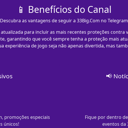
📱 Benefícios do Canal
Descubra as vantagens de seguir a 33Big.Com no Telegram
atualizada para incluir as mais recentes proteções contra 
te, garantindo que você sempre tenha a proteção mais atua
ua experiência de jogo seja não apenas divertida, mas ta
sivos
📢 Notí
m, promoções especiais
Fique por dentro d
s únicos!
eventos da 