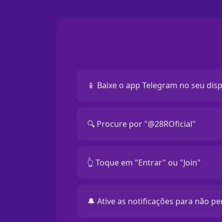
📱 Baixe o app Telegram no seu disp
🔍 Procure por "@28ROficial"
👆 Toque em "Entrar" ou "Join"
🔔 Ative as notificações para não p