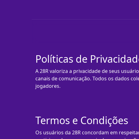
Políticas de Privacida
A 28R valoriza a privacidade de seus usuár
canais de comunicação. Todos os dados cole
jogadores.
Termos e Condições
Os usuários da 28R concordam em respeitar 