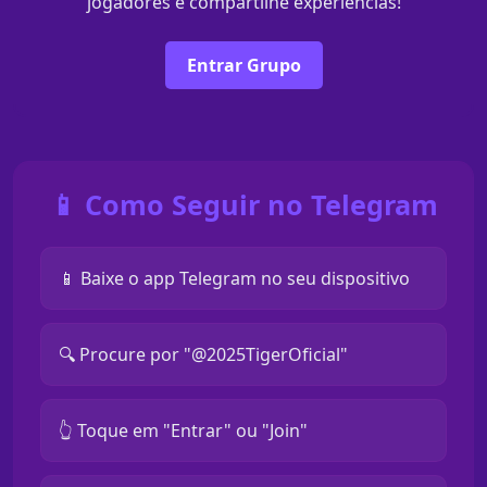
jogadores e compartilhe experiências!
Entrar Grupo
📱 Como Seguir no Telegram
📱 Baixe o app Telegram no seu dispositivo
🔍 Procure por "@2025TigerOficial"
👆 Toque em "Entrar" ou "Join"