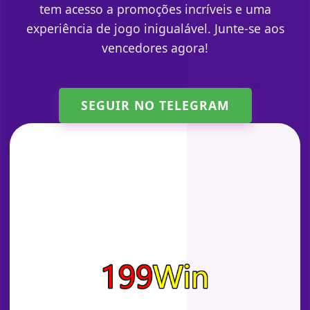
tem acesso a promoções incríveis e uma
experiência de jogo inigualável. Junte-se aos
vencedores agora!
SEGUIR NO TELEGRAM