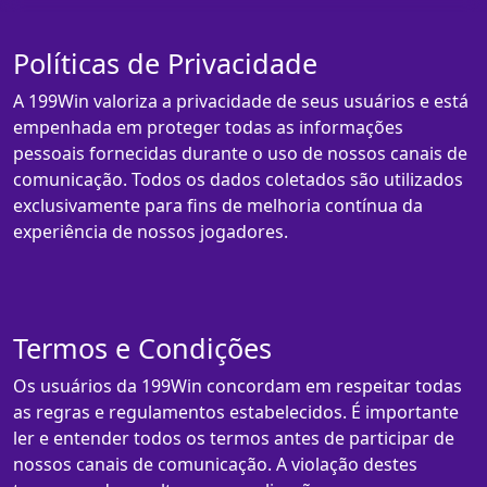
Políticas de Privacidade
A 199Win valoriza a privacidade de seus usuários e está
empenhada em proteger todas as informações
pessoais fornecidas durante o uso de nossos canais de
comunicação. Todos os dados coletados são utilizados
exclusivamente para fins de melhoria contínua da
experiência de nossos jogadores.
Termos e Condições
Os usuários da 199Win concordam em respeitar todas
as regras e regulamentos estabelecidos. É importante
ler e entender todos os termos antes de participar de
nossos canais de comunicação. A violação destes