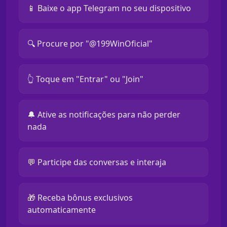
📱 Baixe o app Telegram no seu dispositivo
🔍 Procure por "@199WinOficial"
👆 Toque em "Entrar" ou "Join"
🔔 Ative as notificações para não perder
nada
💬 Participe das conversas e interaja
🎁 Receba bônus exclusivos
automaticamente