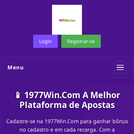
Login
Registrar-se
Menu
📱 1977Win.Com A Melhor
Plataforma de Apostas
Cadastre-se na 1977Win.Com para ganhar bônus
no cadastro e em cada recarga. Com a