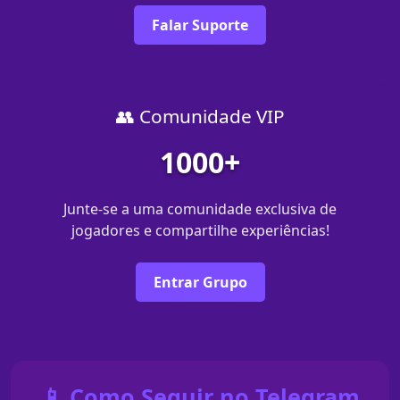
Falar Suporte
👥 Comunidade VIP
1000+
Junte-se a uma comunidade exclusiva de
jogadores e compartilhe experiências!
Entrar Grupo
📱 Como Seguir no Telegram