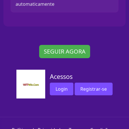
automaticamente
SEGUIR AGORA
Acessos
Login
Registrar-se