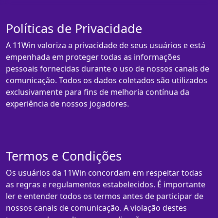
Políticas de Privacidade
A 11Win valoriza a privacidade de seus usuários e está
empenhada em proteger todas as informações
pessoais fornecidas durante o uso de nossos canais de
comunicação. Todos os dados coletados são utilizados
exclusivamente para fins de melhoria contínua da
experiência de nossos jogadores.
Termos e Condições
Os usuários da 11Win concordam em respeitar todas
as regras e regulamentos estabelecidos. É importante
ler e entender todos os termos antes de participar de
nossos canais de comunicação. A violação destes