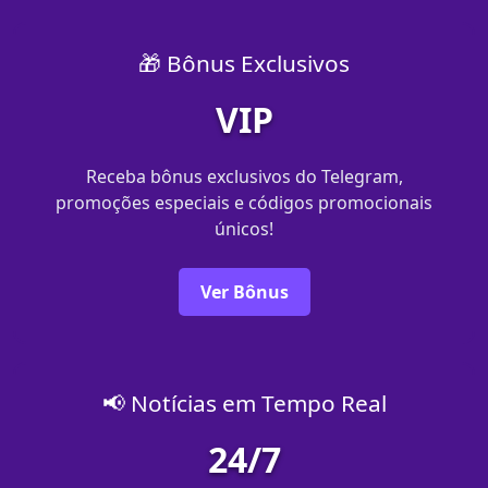
🎁 Bônus Exclusivos
VIP
Receba bônus exclusivos do Telegram,
promoções especiais e códigos promocionais
únicos!
Ver Bônus
📢 Notícias em Tempo Real
24/7