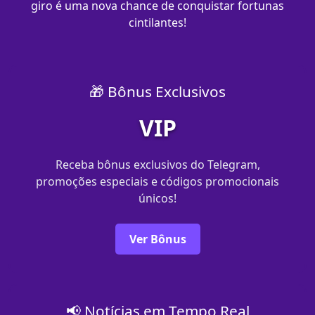
giro é uma nova chance de conquistar fortunas
cintilantes!
🎁 Bônus Exclusivos
VIP
Receba bônus exclusivos do Telegram,
promoções especiais e códigos promocionais
únicos!
Ver Bônus
📢 Notícias em Tempo Real