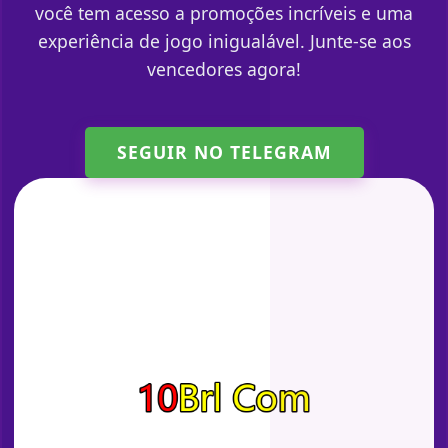
você tem acesso a promoções incríveis e uma
experiência de jogo inigualável. Junte-se aos
vencedores agora!
SEGUIR NO TELEGRAM