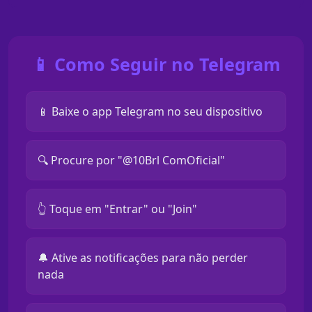
📱 Como Seguir no Telegram
📱 Baixe o app Telegram no seu dispositivo
🔍 Procure por "@10Brl ComOficial"
👆 Toque em "Entrar" ou "Join"
🔔 Ative as notificações para não perder
nada