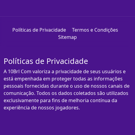
Políticas de Privacidade
Termos e Condições
Sitemap
Políticas de Privacidade
A 10Brl Com valoriza a privacidade de seus usuários e
está empenhada em proteger todas as informações
pessoais fornecidas durante o uso de nossos canais de
comunicação. Todos os dados coletados são utilizados
exclusivamente para fins de melhoria contínua da
experiência de nossos jogadores.