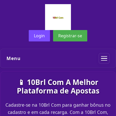
Login
Registrar-se
Menu
📱 10Brl Com A Melhor
Plataforma de Apostas
Cadastre-se na 10Brl Com para ganhar bônus no
cadastro e em cada recarga. Com a 10Brl Com,