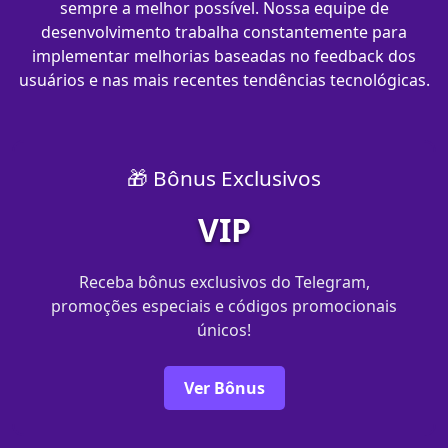
sempre a melhor possível. Nossa equipe de
desenvolvimento trabalha constantemente para
implementar melhorias baseadas no feedback dos
usuários e nas mais recentes tendências tecnológicas.
🎁 Bônus Exclusivos
VIP
Receba bônus exclusivos do Telegram,
promoções especiais e códigos promocionais
únicos!
Ver Bônus