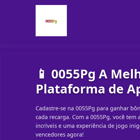
📱 0055Pg A Mel
Plataforma de A
Cadastre-se na 0055Pg para ganhar bôn
cada recarga. Com a 0055Pg, você tem 
incríveis e uma experiência de jogo inig
vencedores agora!