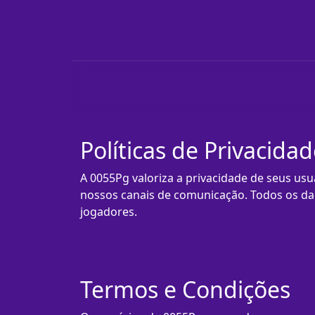
Políticas de Privacida
A 0055Pg valoriza a privacidade de seus us
nossos canais de comunicação. Todos os dad
jogadores.
Termos e Condições