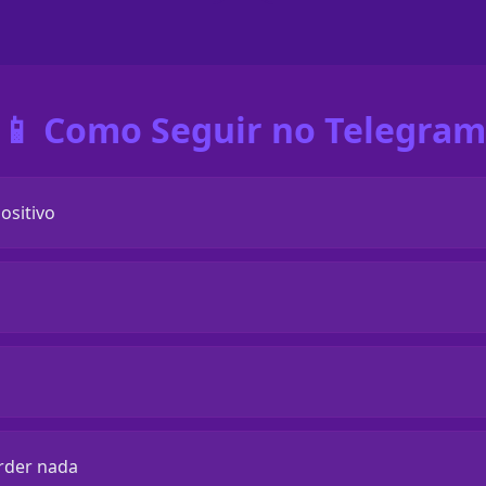
📱 Como Seguir no Telegram
ositivo
erder nada