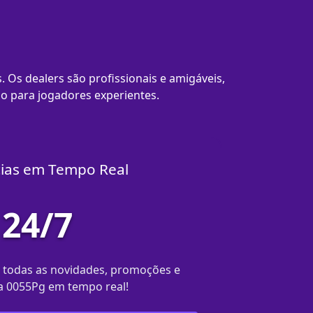
 Os dealers são profissionais e amigáveis,
o para jogadores experientes.
cias em Tempo Real
24/7
e todas as novidades, promoções e
a 0055Pg em tempo real!