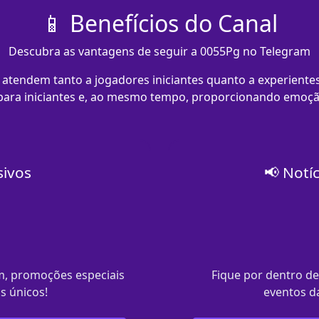
📱 Benefícios do Canal
Descubra as vantagens de seguir a 0055Pg no Telegram
 atendem tanto a jogadores iniciantes quanto a experientes.
 para iniciantes e, ao mesmo tempo, proporcionando emoçã
sivos
📢 Notí
m, promoções especiais
Fique por dentro d
s únicos!
eventos d