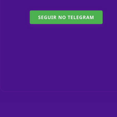
SEGUIR NO TELEGRAM