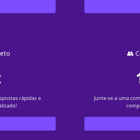
reto
👥 
t
espostas rápidas e
Junte-se a uma com
lizado!
compa
e