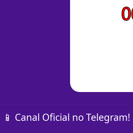
📱 Canal Oficial no Telegram!