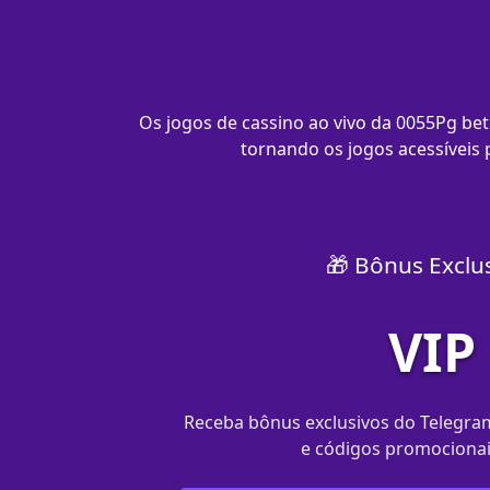
Os jogos de cassino ao vivo da 0055Pg bet
tornando os jogos acessíveis
🎁 Bônus Exclu
VIP
Receba bônus exclusivos do Telegra
e códigos promocionai